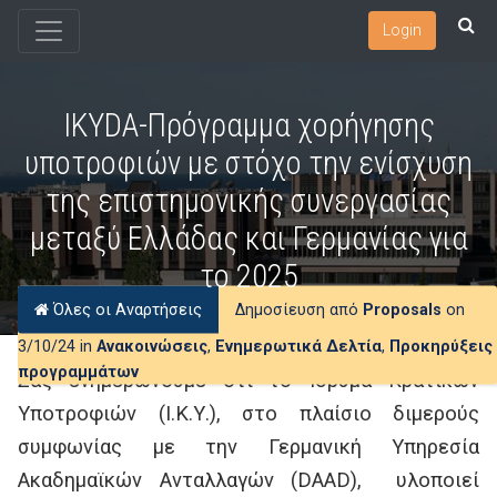
Login
ΙΚΥDA-Πρόγραμμα χορήγησης
υποτροφιών με στόχο την ενίσχυση
της επιστημονικής συνεργασίας
μεταξύ Ελλάδας και Γερμανίας για
το 2025
Όλες οι Αναρτήσεις
Δημοσίευση από
Proposals
on
3/10/24 in
Ανακοινώσεις
,
Ενημερωτικά Δελτία
,
Προκηρύξεις
προγραμμάτων
Σας ενημερώνουμε ότι το Ίδρυμα Κρατικών
Υποτροφιών (Ι.Κ.Υ.), στο πλαίσιο διμερούς
συμφωνίας με την Γερμανική Υπηρεσία
Ακαδημαϊκών Ανταλλαγών (DAAD), υλοποιεί