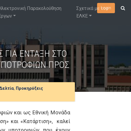
Ηλεκτρονική Παρακολούθηση
Σχετικά με τον
Login
Έργων
ΕΛΚΕ
 ΓΙΑ ΕΝΤΑΞΗ ΣΤΟ
ΥΠΟΤΡΟΦΙΩΝ ΠΡΟΣ
Δελτία
,
Προκηρύξεις
οφιών και ως Εθνική Μονάδα
ση» και «Κατάρτιση», καλεί
εων υποτροφιών που έχουν