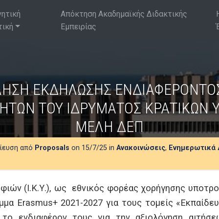
νητική
Απόκτηση Ακαδημαϊκής Διδακτικής
τική
Εμπειρίας
ΗΣΗ ΕΚΔΗΛΩΣΗΣ ΕΝΔΙΑΦΕΡΟΝΤΟΣ
ΗΤΩΝ ΤΟΥ ΙΔΡΥΜΑΤΟΣ ΚΡΑΤΙΚΩΝ 
ΜΕΛΗ ΔΕΠ
ίευση από
Proposals
on 15/7/25 in
Ανακοινώσεις
,
Ενημερωτικά 
φιών (Ι.Κ.Υ.), ως εθνικός φορέας χορήγησης υποτρ
μμα Erasmus+ 2021-2027 για τους τομείς «Εκπαίδευ
το ενδιαφέρον τους για την αξιολόγηση αιτήσ