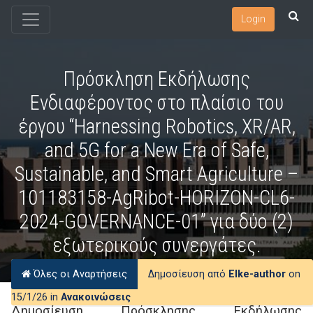
Login
Πρόσκληση Εκδήλωσης
Ενδιαφέροντος στο πλαίσιο του
έργου “Harnessing Robotics, XR/AR,
and 5G for a New Era of Safe,
Sustainable, and Smart Agriculture –
101183158-AgRibot-HORIZON-CL6-
2024-GOVERNANCE-01” για δύο (2)
εξωτερικούς συνεργάτες.
Όλες οι Αναρτήσεις
Δημοσίευση από
Elke-author
on
15/1/26 in
Ανακοινώσεις
Δημοσίευση Πρόσκλησης Εκδήλωσης