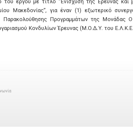
 του έργου με τίτλο “Ενίσχυση της Έρευνας και 
ίου Μακεδονίας”, για έναν (1) εξωτερικό συνεργ
ς Παρακολούθησης Προγραμμάτων της Μονάδας Οικ
γαριασμού Κονδυλίων Έρευνας (Μ.Ο.Δ.Υ. του Ε.Λ.Κ.Ε.
ινωνία