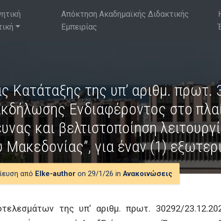
νητική
Απόκτηση Ακαδημαϊκής Διδακτικής
τική
Εμπειρίας
ς Κατάταξης της υπ’ αριθμ. πρωτ.
κδήλωσης Ενδιαφέροντος στο πλαί
ευνας και βελτιστοποίηση λειτουργ
 Μακεδονίας”, για έναν (1) εξωτερ
ίευση από
Elke-author
on 29/1/26 in
Ανακοινώσεις
τελεσμάτων της υπ’ αριθμ. πρωτ. 30292/23.12.