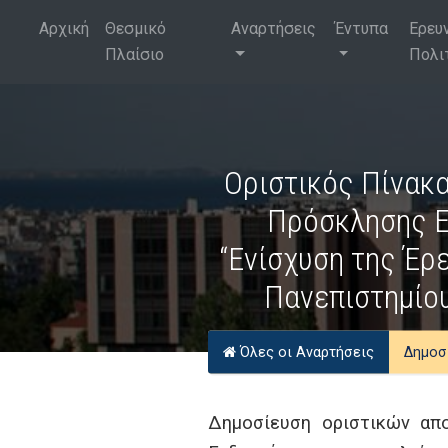
Αρχική
Θεσμικό
Αναρτήσεις
Έντυπα
Ερευ
Πλαίσιο
Πολι
Οριστικός Πίνακα
Πρόσκλησης Ε
“Ενίσχυση της Έρ
Πανεπιστημίου
Όλες οι Αναρτήσεις
Δημοσ
Δημοσίευση οριστικών απο