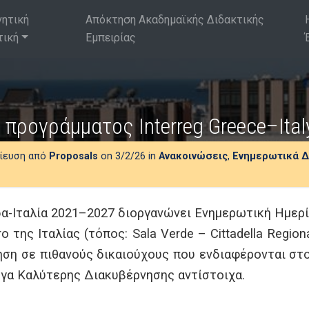
νητική
Απόκτηση Ακαδημαϊκής Διδακτικής
τική
Εμπειρίας
 προγράμματος Interreg Greece–Ital
ίευση από
Proposals
on 3/2/26 in
Ανακοινώσεις
,
Ενημερωτικά Δ
δα-Ιταλία 2021–2027 διοργανώνει Ενημερωτική Ημερ
o της Ιταλίας (τόπος: Sala Verde – Cittadella Regional
ήγηση σε πιθανούς δικαιούχους που ενδιαφέρονται σ
Έργα Καλύτερης Διακυβέρνησης αντίστοιχα.