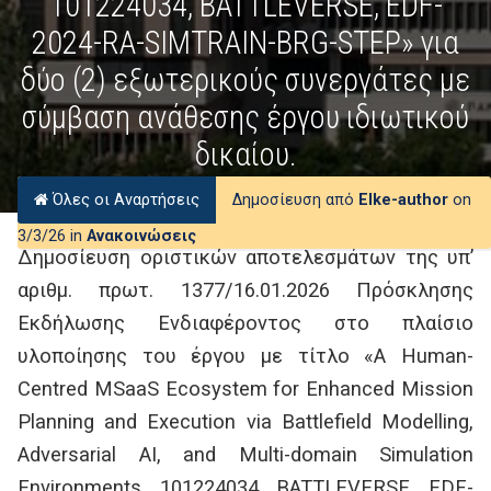
101224034, BATTLEVERSE, EDF-
2024-RA-SIMTRAIN-BRG-STEP» για
δύο (2) εξωτερικούς συνεργάτες με
σύμβαση ανάθεσης έργου ιδιωτικού
δικαίου.
Όλες οι Αναρτήσεις
Δημοσίευση από
Elke-author
on
3/3/26 in
Ανακοινώσεις
Δημοσίευση οριστικών αποτελεσμάτων της υπ’
αριθμ. πρωτ. 1377/16.01.2026 Πρόσκλησης
Εκδήλωσης Ενδιαφέροντος στο πλαίσιο
υλοποίησης του έργου με τίτλο «A Human-
Centred MSaaS Ecosystem for Enhanced Mission
Planning and Execution via Battlefield Modelling,
Adversarial AI, and Multi-domain Simulation
Environments, 101224034, BATTLEVERSE, EDF-