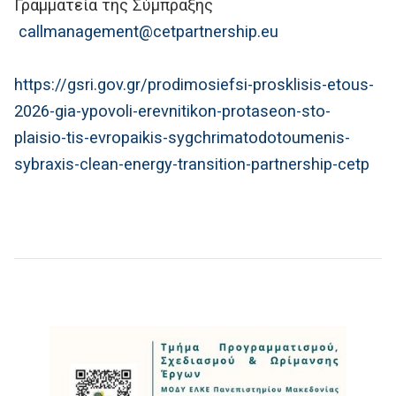
Γραμματεία της Σύμπραξης
callmanagement@cetpartnership.eu
https://gsri.gov.gr/prodimosiefsi-prosklisis-etous-
2026-gia-ypovoli-erevnitikon-protaseon-sto-
plaisio-tis-evropaikis-sygchrimatodotoumenis-
sybraxis-clean-energy-transition-partnership-cetp