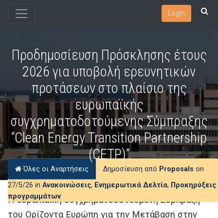
Login
Προδημοσίευση Πρόσκλησης έτους
2026 για υποβολή ερευνητικών
προτάσεων στο πλαίσιο της
ευρωπαϊκής
συγχρηματοδοτούμενης Σύμπραξης
“Clean Energy Transition Partnership
(CETP)”
Όλες οι Αναρτήσεις
Δημοσίευση από
Proposals
on
27/5/26 in
Ανακοινώσεις
,
Ενημερωτικά Δελτία
,
Προκηρύξεις
προγραμμάτων
H ευρωπαϊκή συγχρηματοδοτούμενη Σύμπραξη
του Ορίζοντα Ευρώπη για την Μετάβαση στην