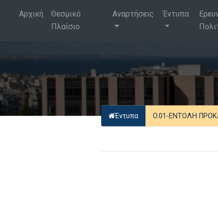
Αρχική
Θεσμικό
Αναρτήσεις
Έντυπα
Ερευ
Πλαίσιο
Πολι
Έντυπα
O.01-ΕΝΤΟΛΗ ΠΡΟ