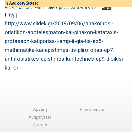
in
Ανακοινώσεις
Anakoinwsi-Oristikwn-1h-DEP-B-phase-ep_579_6-9-19-1
Λήψη
Πηγή:
http://www.elidek.gr/2019/09/06/anakoinosi-
oristikon-apotelesmaton-kai-pinakon-katataxis-
protaseon-katigorias-i-amp-ii-gia-tis-ep5-
mathimatika-kai-epistimes-tis-pliroforias-ep7-
anthropistikes-epistimes-kai-technes-ep9-dioikisi-
kai-o/
Αρχική
Επικοινωνία
Αναρτήσεις
Έντυπα