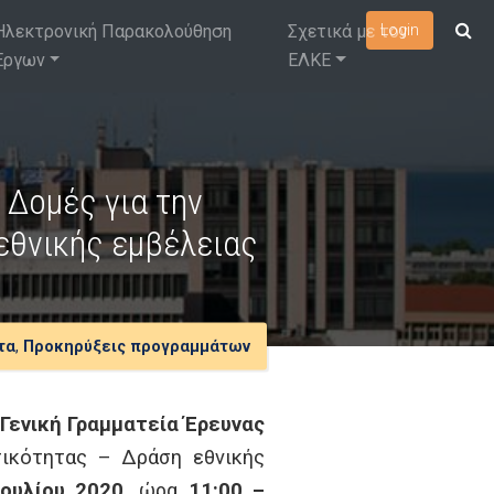
Ηλεκτρονική Παρακολούθηση
Σχετικά με τον
Login
Έργων
ΕΛΚΕ
 Δομές για την
εθνικής εμβέλειας
τα
,
Προκηρύξεις προγραμμάτων
Γενική Γραμματεία Έρευνας
τικότητας – Δράση εθνικής
Ιουλίου 2020,
ώρα
11:00 –