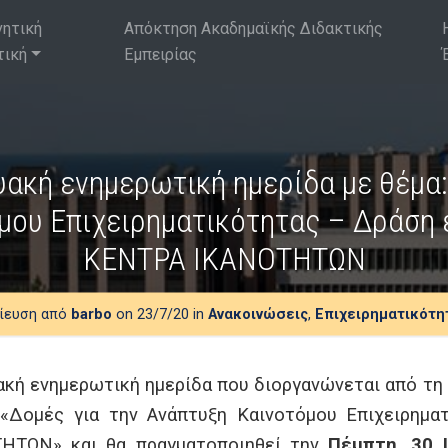
νητική
Απόκτηση Ακαδημαϊκής Διδακτικής
τική
Εμπειρίας
υακή ενημερωτική ημερίδα με θέμα:
μου Επιχειρηματικότητας – Δράση 
ΚΕΝΤΡΑ ΙΚΑΝΟΤΗΤΩΝ
ίευση από
barbo
on 23/7/20 in
Ανακοινώσεις
,
Επιχειρηματικότη
ακή ενημερωτική ημερίδα που διοργανώνεται από τη
«Δομές για την Ανάπτυξη Καινοτόμου Επιχειρημα
ΗΤΩΝ» και θα πραγματοποιηθεί την
Πέμπτη, 30 