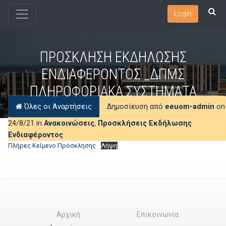
Login
ΠΡΟΣΚΛΗΣΗ ΕΚΔΗΛΩΣΗΣ
ΕΝΔΙΑΦΕΡΟΝΤΟΣ _ΔΠΜΣ
ΠΛΗΡΟΦΟΡΙΑΚΑ ΣΥΣΤΗΜΑΤΑ
Όλες οι Αναρτήσεις
Δημοσίευση από
eeuom-admin
on
24/8/21 in
Ανακοινώσεις
,
Προσκλήσεις Εκδήλωσης
Ενδιαφέροντος
Πλήρες Κείμενο Πρόσκλησης
Λήψη
Αρχική
Επικοινωνία