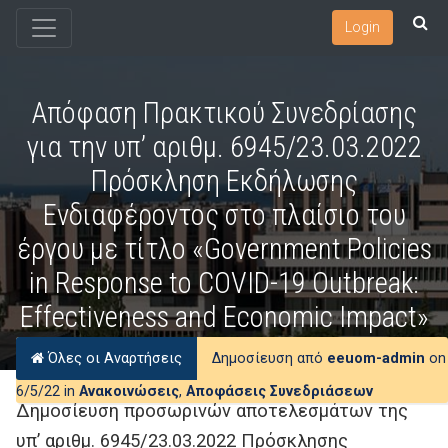
Login
Απόφαση Πρακτικού Συνεδρίασης
για την υπ’ αριθμ. 6945/23.03.2022
Πρόσκληση Εκδήλωσης
Ενδιαφέροντος στο πλαίσιο του
έργου με τίτλο «Government Policies
in Response to COVID-19 Outbreak:
Effectiveness and Economic Impact»
Όλες οι Αναρτήσεις
Δημοσίευση από
eeuom-admin
on
6/5/22 in
Ανακοινώσεις
,
Αποφάσεις Συνεδριάσεων
Δημοσίευση προσωρινών αποτελεσμάτων της
υπ’ αριθμ. 6945/23.03.2022 Πρόσκλησης