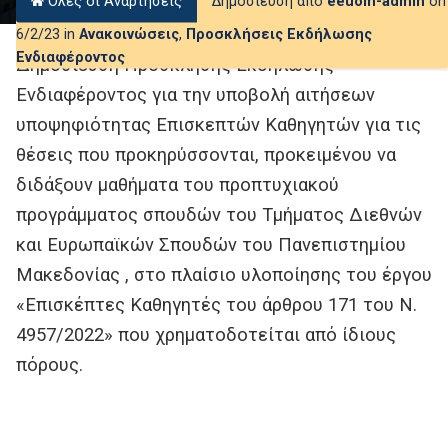
Όλες οι Αναρτήσεις
Δημοσίευση από
eeuom-admin
on
6/2/23 in
Ανακοινώσεις
,
Προσκλήσεις Εκδήλωσης
Ενδιαφέροντος
Δημοσίευση Πρόσκλησης Εκδήλωσης
Ενδιαφέροντος για την υποβολή αιτήσεων
υποψηφιότητας Επισκεπτών Καθηγητών για τις
θέσεις που προκηρύσσονται, προκειμένου να
διδάξουν μαθήματα του προπτυχιακού
προγράμματος σπουδών του Τμήματος Διεθνών
και Ευρωπαϊκών Σπουδών του Πανεπιστημίου
Μακεδονίας , στο πλαίσιο υλοποίησης του έργου
«Επισκέπτες Καθηγητές του άρθρου 171 του Ν.
4957/2022» που χρηματοδοτείται από ίδιους
πόρους.