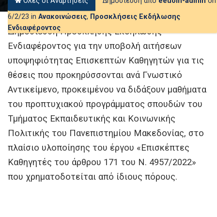
Όλες οι Αναρτήσεις
Δημοσίευση από
eeuom-admin
on
6/2/23 in
Ανακοινώσεις
,
Προσκλήσεις Εκδήλωσης
Ενδιαφέροντος
Δημοσίευση Πρόσκλησης Εκδήλωσης
Ενδιαφέροντος για την υποβολή αιτήσεων
υποψηφιότητας Επισκεπτών Καθηγητών για τις
θέσεις που προκηρύσσονται ανά Γνωστικό
Αντικείμενο, προκειμένου να διδάξουν μαθήματα
του προπτυχιακού προγράμματος σπουδών του
Τμήματος Εκπαιδευτικής και Κοινωνικής
Πολιτικής του Πανεπιστημίου Μακεδονίας, στο
πλαίσιο υλοποίησης του έργου «Επισκέπτες
Καθηγητές του άρθρου 171 του Ν. 4957/2022»
που χρηματοδοτείται από ίδιους πόρους.