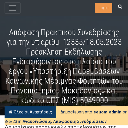
Login
Απόφαση Πρακτικού Συνεδρίασης
για την υπ’αριθμ. 12335/18.05.2023
Πρόσκληση Εκδήλωσης
Ενδιαφέροντος στο πλαίσιο του
έργου «Υποστήριξη Παρεμβάσεων
Κοινωνικής Μέριμνας Φοιτητών του
Πανεπιστημίου Μακεδονίας» και
κωδικό ΟΠΣ (MIS) 5049000
Όλες οι Αναρτήσεις
Δημοσίευση από
eeuom-admin
on
8/6/23 in
Ανακοινώσεις
,
Αποφάσεις Συνεδριάσεων
Δημοσίευση προσωρινών αποτελεσμάτων της