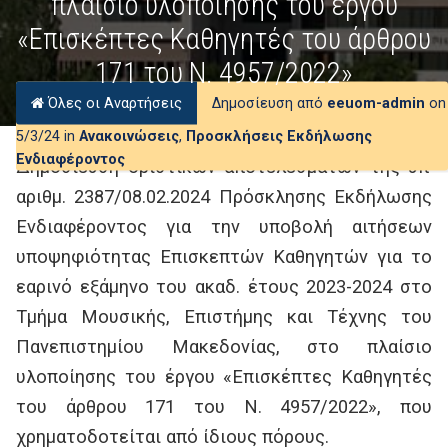
πλαίσιο υλοποίησης του έργου
«Επισκέπτες Καθηγητές του άρθρου
171 του Ν. 4957/2022»
Όλες οι Αναρτήσεις
Δημοσίευση από
eeuom-admin
on
5/3/24 in
Ανακοινώσεις
,
Προσκλήσεις Εκδήλωσης
Ενδιαφέροντος
Δημοσίευση οριστικών αποτελεσμάτων της υπ’
αριθμ. 2387/08.02.2024 Πρόσκλησης Εκδήλωσης
Ενδιαφέροντος για την υποβολή αιτήσεων
υποψηφιότητας Επισκεπτών Καθηγητών για το
εαρινό εξάμηνο του ακαδ. έτους 2023-2024 στο
Τμήμα Μουσικής, Επιστήμης και Τέχνης του
Πανεπιστημίου Μακεδονίας, στο πλαίσιο
υλοποίησης του έργου «Επισκέπτες Καθηγητές
του άρθρου 171 του Ν. 4957/2022», που
χρηματοδοτείται από ίδιους πόρους.