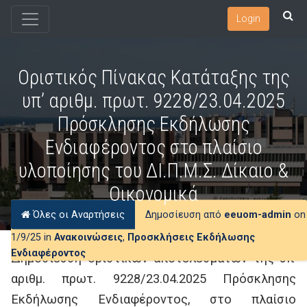
Login
Οριστικός Πίνακας Κατάταξης της
υπ’ αριθμ. πρωτ. 9228/23.04.2025
Πρόσκλησης Εκδήλωσης
Ενδιαφέροντος στο πλαίσιο
υλοποίησης του ΔΙ.Π.Μ.Σ. Δίκαιο &
Οικονομικά
Όλες οι Αναρτήσεις
Δημοσίευση από
eeuom-admin
on
1/9/25 in
Ανακοινώσεις
,
Προσκλήσεις Εκδήλωσης
Ενδιαφέροντος
Δημοσίευση οριστικών αποτελεσμάτων της υπ’
αριθμ. πρωτ. 9228/23.04.2025 Πρόσκλησης
Εκδήλωσης Ενδιαφέροντος, στο πλαίσιο