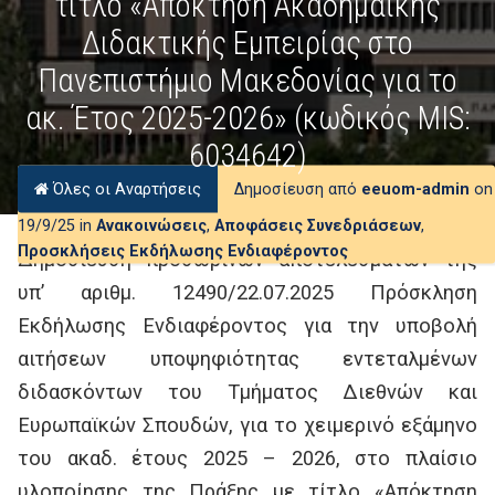
τίτλο «Απόκτηση Ακαδημαϊκής
Διδακτικής Εμπειρίας στο
Πανεπιστήμιο Μακεδονίας για το
ακ. Έτος 2025-2026» (κωδικός MIS:
6034642)
Όλες οι Αναρτήσεις
Δημοσίευση από
eeuom-admin
on
19/9/25 in
Ανακοινώσεις
,
Αποφάσεις Συνεδριάσεων
,
Προσκλήσεις Εκδήλωσης Ενδιαφέροντος
Δημοσίευση προσωρινών αποτελεσμάτων της
υπ’ αριθμ. 12490/22.07.2025 Πρόσκληση
Εκδήλωσης Ενδιαφέροντος για την υποβολή
αιτήσεων υποψηφιότητας εντεταλμένων
διδασκόντων του Τμήματος Διεθνών και
Ευρωπαϊκών Σπουδών, για το χειμερινό εξάμηνο
του ακαδ. έτους 2025 – 2026, στο πλαίσιο
υλοποίησης της Πράξης με τίτλο «Απόκτηση