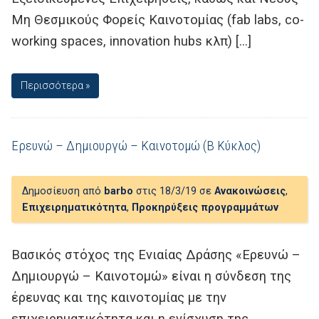
Μη Θεσμικούς Φορείς Καινοτομίας (fab labs, co-
working spaces, innovation hubs κλπ) […]
Περισσότερα »
Ερευνώ – Δημιουργώ – Καινοτομώ (Β Κύκλος)
Δημοσίευση από
barbo
στις 18/3/19 σε
Ανακοινώσεις
,
Επιχειρηματικότητα
,
Προκηρύξεις προγραμμάτων
Βασικός στόχος της Ενιαίας Δράσης «Ερευνώ –
Δημιουργώ – Καινοτομώ» είναι η σύνδεση της
έρευνας και της καινοτομίας με την
επιχειρηματικότητα και η ενίσχυση της