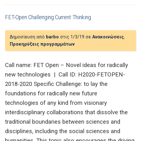
FET-Open Challenging Current Thinking
Δημοσίευση από
barbo
στις 1/3/19 σε
Ανακοινώσεις
,
Προκηρύξεις προγραμμάτων
Call name: FET Open – Novel ideas for radically
new technologies | Call ID: H2020-FETOPEN-
2018-2020 Specific Challenge: to lay the
foundations for radically new future
technologies of any kind from visionary
interdisciplinary collaborations that dissolve the
traditional boundaries between sciences and
disciplines, including the social sciences and
humanities. This topic also encourages the driving