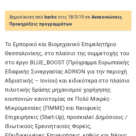
Δημοσίευση από
barbo
στις 18/3/19 σε
Ανακοινώσεις
,
Προκηρύξεις προγραμμάτων
Το Εμπορικό και Βιομηχανικό Επιμελητήριο
Θεσσαλονίκης, στο πλαίσιο της συμμετοχής του
στο έργο BLUE_BOOST (Πρόγραμμα Ευρωπαϊκής
Εδαφικής Συνεργασίας ADRION για την περιοχή
Αδριατικής – Ιονίου) και ειδικότερα στο πλαίσιο
πιλοτικής δράσης μηχανισμού χορήγησης
κουπονιών καινοτομίας σε Πολύ Μικρές-
Μικρομεσαίες (ΠΜΜΕ) και Νεοφυείς
Επιχειρήσεις (Start-Up), προσκαλεί Δημόσιους /
Ιδιωτικούς Ερευνητικούς Φορείς,
Εξειδικευμένες Επιχειρήσεις, καθώς και Νέους