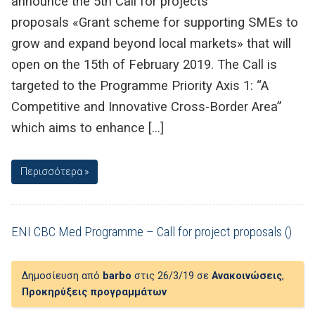
announce the 5th Call for projects
proposals «Grant scheme for supporting SMEs to
grow and expand beyond local markets» that will
open on the 15th of February 2019. The Call is
targeted to the Programme Priority Axis 1: “A
Competitive and Innovative Cross-Border Area”
which aims to enhance […]
Περισσότερα »
ENI CBC Med Programme – Call for project proposals ()
Δημοσίευση από
barbo
στις 26/3/19 σε
Ανακοινώσεις
,
Προκηρύξεις προγραμμάτων