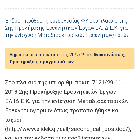
Έκδοση πρόθεσης συνεργασίας ΦΥ στο πλαίσιο της
2ης Προκήρυξης Ερευνητικών Έργων ΕΛ.ΙΔ.Ε.Κ. για
την ενίσχυση Μεταδιδακτορικών Ερευνητών/τριών
Δημοσίευση από
barbo
στις 20/2/19 σε
Ανακοινώσεις
,
Προκηρύξεις προγραμμάτων
Στο πλαίσιο της υπ’ αριθμ. πρωτ. 7121/29-11-
2018 2ης Προκήρυξης Ερευνητικών Έργων
ΕΛ.ΙΔ.Ε.Κ. για την ενίσχυση Μεταδιδακτορικών
Ερευνητών/τριών όπως τροποποιήθηκε και
ισχύει
(http://www.elidek.gr/call/second_call_postdoc/),
και για την έκδοση των προβλεπόμενων