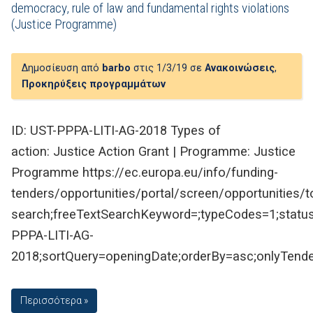
democracy, rule of law and fundamental rights violations
(Justice Programme)
Δημοσίευση από
barbo
στις 1/3/19 σε
Ανακοινώσεις
,
Προκηρύξεις προγραμμάτων
ID: UST-PPPA-LITI-AG-2018 Types of
action: Justice Action Grant | Programme: Justice
Programme https://ec.europa.eu/info/funding-
tenders/opportunities/portal/screen/opportunities/t
search;freeTextSearchKeyword=;typeCodes=1;statu
PPPA-LITI-AG-
2018;sortQuery=openingDate;orderBy=asc;onlyTender
Περισσότερα »