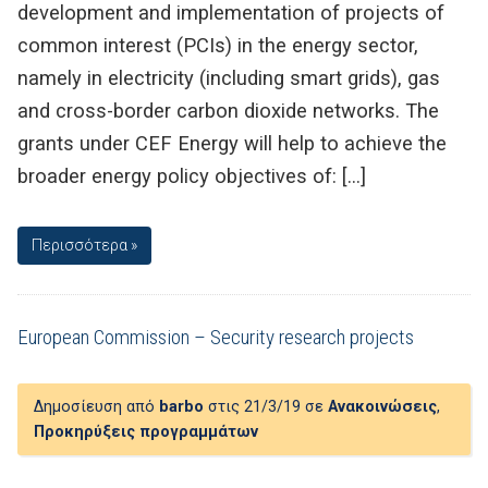
development and implementation of projects of
common interest (PCIs) in the energy sector,
namely in electricity (including smart grids), gas
and cross-border carbon dioxide networks. The
grants under CEF Energy will help to achieve the
broader energy policy objectives of: […]
Περισσότερα »
European Commission – Security research projects
Δημοσίευση από
barbo
στις 21/3/19 σε
Ανακοινώσεις
,
Προκηρύξεις προγραμμάτων