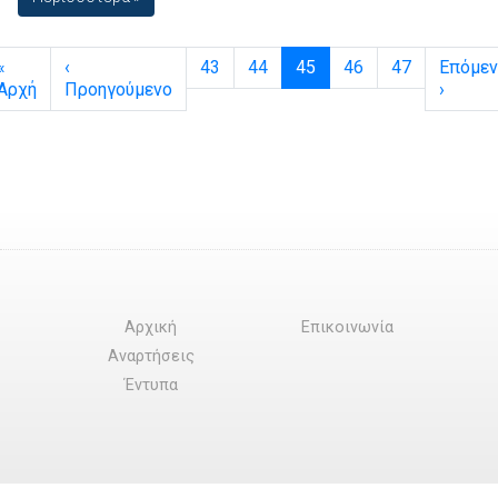
Page navigation
Page
Page
Current Page
Page
Page
«
‹
43
44
45
46
47
Επόμεν
Αρχή
Προηγούμενο
›
Αρχική
Επικοινωνία
Αναρτήσεις
Έντυπα