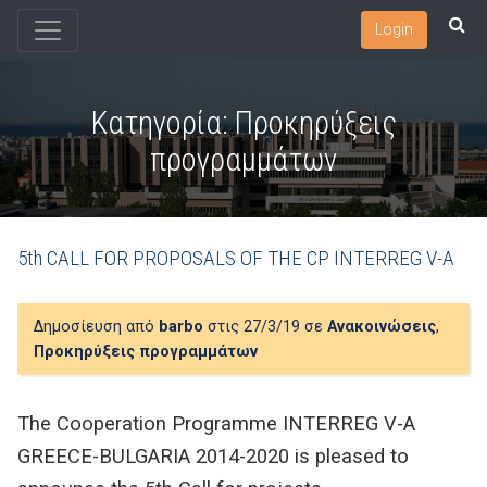
Login
Κατηγορία:
Προκηρύξεις
προγραμμάτων
5th CALL FOR PROPOSALS OF THE CP INTERREG V-A
Δημοσίευση από
barbo
στις 27/3/19 σε
Ανακοινώσεις
,
Προκηρύξεις προγραμμάτων
The Cooperation Programme INTERREG V-A
GREECE-BULGARIA 2014-2020 is pleased to