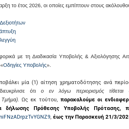
αρξη το έτος 2026, οι οποίες εμπίπτουν στους ακόλουθ
Δεξιοτήτων
νάπτυξη
λεγγύη
φορικά με τη Διαδικασία Υποβολής & Αξιολόγησης Αι
 «
Οδηγίες Υποβολής
».
ποβάλει μία (1) αίτηση χρηματοδότησης ανά περί
διευκρίνισε ότι
ο εν λόγω περιορισμός τίθεται 
 Τμήμα)
. Ως εκ τούτου,
παρακαλούμε οι ενδιαφερ
α δήλωσης Πρόθεσης Υποβολής Πρότασης, πο
niFNzADrpzTvYGNZ9
,
έως την Παρασκευή 21/3/202