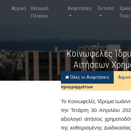
Αρχική
Θεσμικό
Αναρτήσεις
Έντυπα
Ερευ
Πλαίσιο
Πολι
Κοινωφελές Ίδρυ
Αιτήσεων Χρημ
Όλες οι Αναρτήσεις
Δημοσ
προγραμμάτων
Το Κοινωφελές Ίδρυμα Ιωάνν
την Τετάρτη 30 Απριλίου 202
αξιολογεί αιτήσεις χρηματοδ
της καθορισμένης Διαδικασί