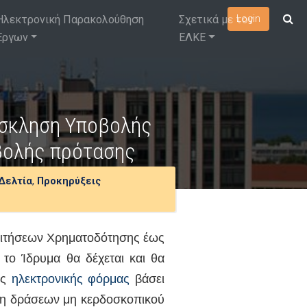
Ηλεκτρονική Παρακολούθηση
Σχετικά με τον
Login
Έργων
ΕΛΚΕ
όσκληση Υποβολής
βολής πρότασης
Δελτία
,
Προκηρύξεις
Αιτήσεων Χρηματοδότησης έως
 το Ίδρυμα θα δέχεται και θα
ής
ηλεκτρονικής φόρμας
βάσει
ση δράσεων μη κερδοσκοπικού