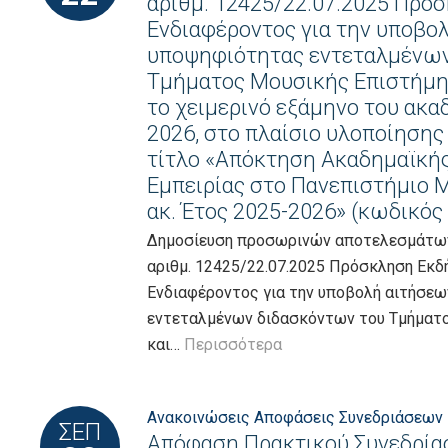
αριθμ. 12425/22.07.2025 Πρ
Ενδιαφέροντος για την υποβο
υποψηφιότητας εντεταλμένων
Τμήματος Μουσικής Επιστήμης
το χειμερινό εξάμηνο του ακαδ
2026, στο πλαίσιο υλοποίησης
τίτλο «Απόκτηση Ακαδημαϊκής
Εμπειρίας στο Πανεπιστήμιο Μ
ακ. Έτος 2025-2026» (κωδικός 
Δημοσίευση προσωρινών αποτελεσμάτων
αριθμ. 12425/22.07.2025 Πρόσκληση Εκ
Ενδιαφέροντος για την υποβολή αιτήσε
εντεταλμένων διδασκόντων του Τμήματ
και…
Περισσότερα
Ανακοινώσεις
Αποφάσεις Συνεδριάσεων
ΣΕΠ
Απόφαση Πρακτικού Συνεδρίασ