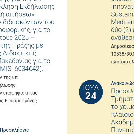
όσκληση Εκδήλωσης
Innovat
λή αιτήσεων
Sustaina
 διδασκόντων του
Medite
οφορικής, για το
δύο (2)
έτους 2025 –
ανάθεση
 της Πράξης με
Δημοσίευσ
 Διδακτικής
10538/30.
ακεδονίας για το
πλαίσιο υλ
MIS: 6034642).
 της υπ'
Ανακοινώ
δήλωσης
ΙΟΎΛ
Πρόσκλ
ων υποψηφιότητας
24
Τμήματο
ος Εφαρμοσμένης
το χειμ
πλαίσιο
Ακαδημα
Πανεπισ
Προσκλήσεις