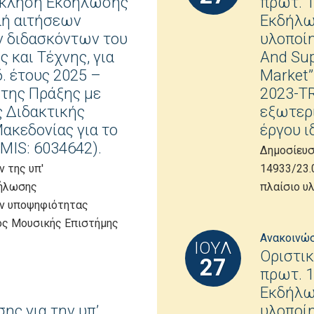
όσκληση Εκδήλωσης
πρωτ. 
λή αιτήσεων
Εκδήλω
 διδασκόντων του
υλοποίη
 και Τέχνης, για
And Sup
. έτους 2025 –
Market
 της Πράξης με
2023-T
 Διδακτικής
εξωτερ
ακεδονίας για το
έργου ι
MIS: 6034642).
Δημοσίευσ
 της υπ'
14933/23.
δήλωσης
πλαίσιο υ
ων υποψηφιότητας
ος Μουσικής Επιστήμης
Ανακοινώ
ΙΟΎΛ
Οριστικ
27
πρωτ. 
Εκδήλω
ης για την υπ’
υλοποίη