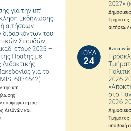
2027» (
ης για την υπ’
Δημοσίευσ
όσκληση Εκδήλωσης
Τμήματος 
λή αιτήσεων
αιτήσεων 
 διδασκόντων του
αϊκών Σπουδών,
ακαδ. έτους 2025 –
Ανακοινώ
ΙΟΎΛ
Πρόσκλ
 της Πράξης με
24
Τμήματο
 Διδακτικής
Πολιτικ
ακεδονίας για το
2026-20
 MIS: 6034642)
«Απόκτ
 της υπ'
στο Παν
δήλωσης
2026-20
ων υποψηφιότητας
Δημοσίευσ
ς Διεθνών και
Τμήματος 
α
υποβολή α