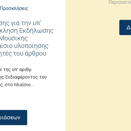
Περισσότ
Προσκλήσεις
ης για την υπ’
Δ
όσκληση Εκδήλωσης
 Μουσικής
αίσιο υλοποίησης
ητές του άρθρου
της υπ' αριθμ.
ης Ενδιαφέροντος του
ς, στο πλαίσιο…
δριάσεων