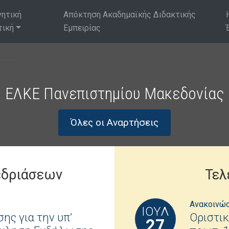
νητική
Απόκτηση Ακαδημαϊκής Διδακτικής
τική
Εμπειρίας
ΕΛΚΕ Πανεπιστημίου Μακεδονίας
Όλες οι Αναρτήσεις
εδριάσεων
Τελ
Ανακοινώ
ΙΟΎΛ
ης για την υπ’
Οριστικ
27