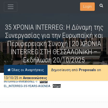
Login
35 ΧΡΟΝΙΑ INTERREG: Η Δύναμη της
Συνεργασίας για την Ευρωπαϊκή και
Περιφερειακή Συνοχή | 20 ΧΡΟΝΙΑ
INTERREG ΣΤΗ ΘΕΣΣΑΛΟΝΙΚΗ –
Εκδήλωση 20/10/2025
Όλες οι Αναρτήσεις
Δημοσίευση από
Proposals
on
13/10/25 in
Ανακοινώσεις
INTERREG-InvitationEL-1
Λήψη
EL_INTERREG-35-YEARS-AGENDA
Λήψη