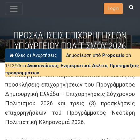
Login
ΠΡΟΣΚΛΗΣΕΙΣ ΕΠΙΧΟΡΗΓΗΣΕΩΝ
ΥΠΟΥΡΓΕΙΟΥ ΠΟΛΙΤΙΣΜΟΥ 2026
Όλες οι Αναρτήσεις
Δημοσίευση από
Proposals
on
1/12/25 in
Ανακοινώσεις
,
Ενημερωτικά Δελτία
,
Προκηρύξεις
προγραμμάτων
Το Υπουργείο Πολιτισμού ανακοινώνει δέκα (10)
προσκλήσεις επιχορηγήσεων του Προγράμματος
Δημιουργική Ελλάδα – Επιχορηγήσεις Σύγχρονου
Πολιτισμού 2026 και τρεις (3) προσκλήσεις
επιχορηγήσεων του Προγράμματος Νεότερη
Πολιτιστική Κληρονομιά 2026.