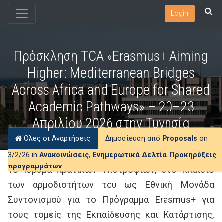
Login
Πρόσκληση TCA «Erasmus+ Aiming
Higher: Mediterranean Bridges
Across Africa and Europe for Shared
Academic Pathways» – 20–23
Απριλίου 2026 στην Τυνησία
Όλες οι Αναρτήσεις
Δημοσίευση από
Proposals
on
3/2/26 in
Ανακοινώσεις
,
Ενημερωτικά Δελτία
,
Προκηρύξεις
προγραμμάτων
Το Ίδρυμα Κρατικών Υποτροφιών, στο πλαίσιο
των αρμοδιοτήτων του ως Εθνική Μονάδα
Συντονισμού για το Πρόγραμμα Erasmus+ για
τους τομείς της Εκπαίδευσης και Κατάρτισης,