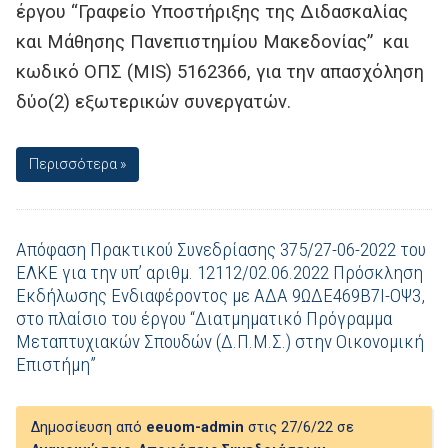
έργου “Γραφείο Υποστήριξης της Διδασκαλίας
και Μάθησης Πανεπιστημίου Μακεδονίας” και
κωδικό ΟΠΣ (MIS) 5162366, για την απασχόληση
δύο(2) εξωτερικών συνεργατών.
Περισσότερα »
Απόφαση Πρακτικού Συνεδρίασης 375/27-06-2022 του
ΕΛΚΕ για την υπ’ αριθμ. 12112/02.06.2022 Πρόσκληση
Εκδήλωσης Ενδιαφέροντος με ΑΔΑ 9ΩΔΕ469Β7Ι-ΟΨ3,
στο πλαίσιο του έργου “Διατμηματικό Πρόγραμμα
Μεταπτυχιακών Σπουδών (Δ.Π.Μ.Σ.) στην Οικονομική
Επιστήμη”
Δημοσίευση από
eeuom-admin
στις 27/6/22 σε