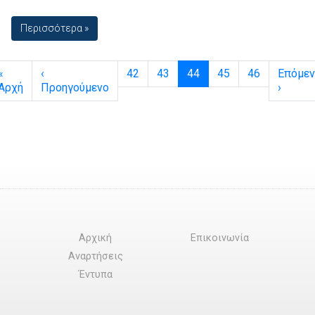
Περισσότερα »
Page navigation
Page
Page
Current Page
Page
Page
«
‹
42
43
44
45
46
Επόμεν
Αρχή
Προηγούμενο
›
Αρχική
Επικοινωνία
Αναρτήσεις
Έντυπα