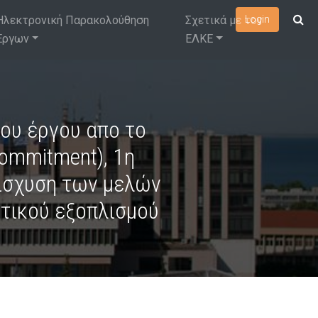
Ηλεκτρονική Παρακολούθηση
Σχετικά με τον
Login
Έργων
ΕΛΚΕ
ου έργου απο το
Commitment), 1η
νίσχυση των μελών
τικού εξοπλισμού