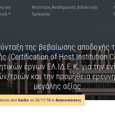
νητική
Απόκτηση Ακαδημαϊκής Διδακτικής
τική
Εμπειρίας
 σύνταξη της βεβαίωσης αποδοχής τ
 (Certification of Host Institution 
τικών έργων ΕΛ.ΙΔ.Ε.Κ. για την ε
ν/τριών και την προμήθεια ερευνη
μεγάλης αξίας
ίευση από
barbo
on 26/11/18 in
Ανακοινώσεις