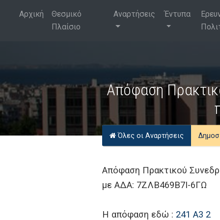
Αρχική
Θεσμικό
Αναρτήσεις
Έντυπα
Ερευ
Πλαίσιο
Πολι
Απόφαση Πρακτικο
Όλες οι Αναρτήσεις
Δημοσ
Απόφαση Πρακτικού Συνεδρί
με ΑΔΑ: 7ΖΛΒ469Β7Ι-6ΓΩ
Η απόφαση εδώ :
241 Α3 2