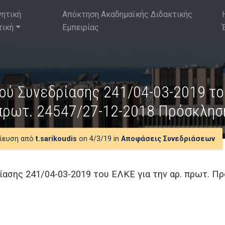
νητική
Απόκτηση Ακαδημαϊκής Διδακτικής
τική
Εμπειρίας
ύ Συνεδρίασης 241/04-03-2019 του
πρωτ. 24547/27-12-2018 Πρόσκλησ
ίευση από
t.sarikoudis
on 4/3/19 in
Αποφάσεις Συνεδριάσεων
ασης 241/04-03-2019 του ΕΛΚΕ για την αρ. πρωτ. Π