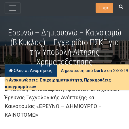
Login
Ερευνώ – Δημιουργώ – Καινοτομώ
(Β Κύκλος) – Εγχειρίδιο ΠΣΚΕ για
την Υποβολή Αίτησης
Χρηματοδότησης
Όλες οι Αναρτήσεις
Δημοσίευση από
barbo
on 28/3/19
in
Ανακοινώσεις
,
Επιχειρηματικότητα
,
Προκηρύξεις
προγραμμάτων
B’ Κύκλος -Ενιαία Δράση Κρατικών Ενισχύσεων
Έρευνας Τεχνολογικής Ανάπτυξης και
Καινοτομίας «ΕΡΕΥΝΩ – ΔΗΜΙΟΥΡΓΩ –
ΚΑΙΝΟΤΟΜΩ»