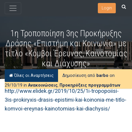
Login
1η Τροποποίηση 3ης Προκήρυξης
Δράσης «Επιστήμη και Κοινωνία» με
τίτλο «Κόμβοι Έρευνας, Καινοτομίας
και Διάχυσης»
Όλες οι Αναρτήσεις
Δημοσίευση από
barbo
on
29/10/19 in
Ανακοινώσεις
,
Προκηρύξεις προγραμμάτων
http://www.elidek.gr/2019/10/25/1i-tropopoiisi-
3is-prokiryxis-drasis-epistimi-kai-koinonia-me-titlo-
komvoi-ereynas-kainotomias-kai-diachysis/