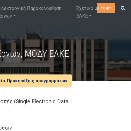
Ηλεκτρονική Παρακολούθηση
Σχετικά με τον
Login
Έργων
ΕΛΚΕ
 Έργων, ΜΟΔΥ ΕΛΚΕ
τία
,
Προκηρύξεις προγραμμάτων
ής (Single Electronic Data
άσεων