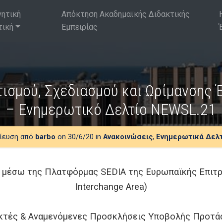
νητική
Απόκτηση Ακαδημαϊκής Διδακτικής
τική
Εμπειρίας
ισμού, Σχεδιασμού και Ωρίμανσης
– Ενημερωτικό Δελτίο NEWSL.21
ίευση από
barbo
on 30/6/20 in
Ανακοινώσεις
,
Ενημερωτικά Δελ
μέσω της Πλατφόρμας SEDIA της Ευρωπαϊκής Επιτροπ
Interchange Area)
κτές & Αναμενόμενες Προσκλήσεις Υποβολής Προτ