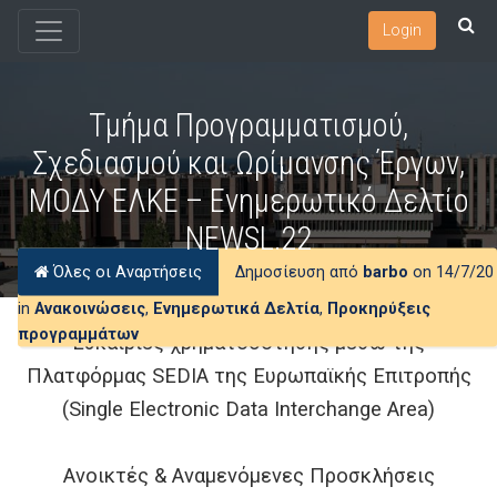
Login
Τμήμα Προγραμματισμού,
Σχεδιασμού και Ωρίμανσης Έργων,
ΜΟΔΥ ΕΛΚΕ – Ενημερωτικό Δελτίο
NEWSL.22
Όλες οι Αναρτήσεις
Δημοσίευση από
barbo
on 14/7/20
in
Ανακοινώσεις
,
Ενημερωτικά Δελτία
,
Προκηρύξεις
προγραμμάτων
Ευκαιρίες χρηματοδότησης μέσω της
Πλατφόρμας SEDIA της Ευρωπαϊκής Επιτροπής
(Single Electronic Data Interchange Area)
Ανοικτές & Αναμενόμενες Προσκλήσεις