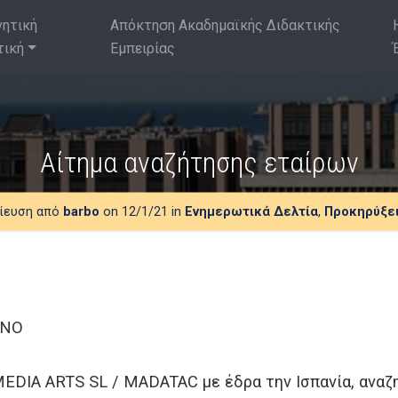
νητική
Απόκτηση Ακαδημαϊκής Διδακτικής
τική
Εμπειρίας
Αίτημα αναζήτησης εταίρων
ίευση από
barbo
on 12/1/21 in
Ενημερωτικά Δελτία
,
Προκηρύξε
ΕΝΟ
IA ARTS SL / MADATAC με έδρα την Ισπανία, αναζητ