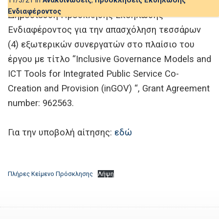
11/3/21 in
Ανακοινώσεις
,
Προσκλήσεις Εκδήλωσης
Ενδιαφέροντος
Δημοσίευση Πρόσκλησης Εκδήλωσης
Ενδιαφέροντος για την απασχόληση τεσσάρων
(4) εξωτερικών συνεργατών στο πλαίσιο του
έργου με τίτλο “Inclusive Governance Models and
ICT Tools for Integrated Public Service Co-
Creation and Provision (inGOV) “, Grant Agreement
number: 962563.
Για την υποβολή αίτησης:
εδώ
Πλήρες Κείμενο Πρόσκλησης
Λήψη