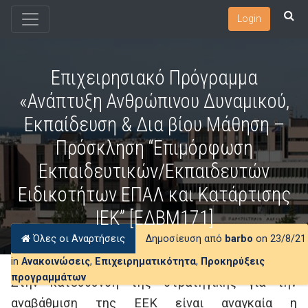
Login
Επιχειρησιακό Πρόγραμμα
«Ανάπτυξη Ανθρώπινου Δυναμικού,
Εκπαίδευση & Δια βίου Μάθηση –
Πρόσκληση “Επιμόρφωση
Εκπαιδευτικών/Εκπαιδευτών
Ειδικοτήτων ΕΠΑΛ και Κατάρτισης
ΙΕΚ” [ΕΔΒΜ171]
Όλες οι Αναρτήσεις
Δημοσίευση από
barbo
on 23/8/21
in
Ανακοινώσεις
,
Επιχειρηματικότητα
,
Προκηρύξεις
προγραμμάτων
Στην κατεύθυνση της στρατηγικής για την
αναβάθμιση της ΕΕΚ είναι αναγκαία η