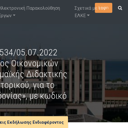
Ηλεκτρονική Παρακολούθηση
Σχετικά με τον
Login
Έργων
ΕΛΚΕ
4534/05.07.2022
ος Οικονομικών
μαϊκής Διδακτικής
ορικού, για το
ονίας», με κωδικό
εις Εκδήλωσης Ενδιαφέροντος