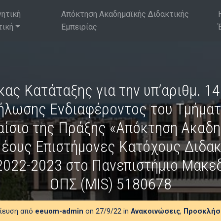
νητική
Απόκτηση Ακαδημαϊκής Διδακτικής
τική
Εμπειρίας
κας Κατάταξης για την υπ’αριθμ. 1
ήλωσης Ενδιαφέροντος του Τμήματ
αίσιο της Πράξης «Απόκτηση Ακαδη
Νέους Επιστήμονες Κατόχους Διδακτ
2022-2023 στο Πανεπιστήμιο Μακεδ
ΟΠΣ (MIS) 5180678
ίευση από
eeuom-admin
on 27/9/22 in
Ανακοινώσεις
,
Προσκλήσ