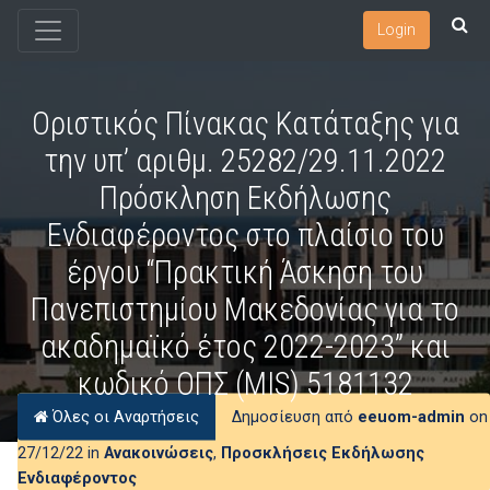
Login
Οριστικός Πίνακας Κατάταξης για
την υπ’ αριθμ. 25282/29.11.2022
Πρόσκληση Εκδήλωσης
Ενδιαφέροντος στο πλαίσιο του
έργου “Πρακτική Άσκηση του
Πανεπιστημίου Μακεδονίας για το
ακαδημαϊκό έτος 2022-2023” και
κωδικό ΟΠΣ (MIS) 5181132
Όλες οι Αναρτήσεις
Δημοσίευση από
eeuom-admin
on
27/12/22 in
Ανακοινώσεις
,
Προσκλήσεις Εκδήλωσης
Ενδιαφέροντος
Δημοσίευση οριστικών αποτελεσμάτων της υπ’