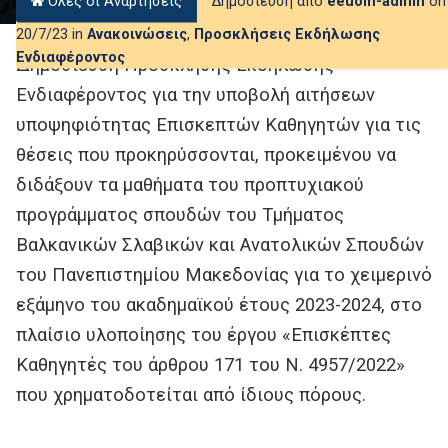
Όλες οι Αναρτήσεις
Δημοσίευση από
eeuom-admin
on
20/7/23 in
Ανακοινώσεις
,
Προσκλήσεις Εκδήλωσης
Ενδιαφέροντος
Δημοσίευση Πρόσκλησης Εκδήλωσης
Ενδιαφέροντος για την υποβολή αιτήσεων
υποψηφιότητας Επισκεπτών Καθηγητών για τις
θέσεις που προκηρύσσονται, προκειμένου να
διδάξουν τα μαθήματα του προπτυχιακού
προγράμματος σπουδών του Τμήματος
Βαλκανικών Σλαβικών και Ανατολικών Σπουδών
του Πανεπιστημίου Μακεδονίας για το χειμερινό
εξάμηνο του ακαδημαϊκού έτους 2023-2024, στο
πλαίσιο υλοποίησης του έργου «Επισκέπτες
Καθηγητές του άρθρου 171 του Ν. 4957/2022»
που χρηματοδοτείται από ίδιους πόρους.