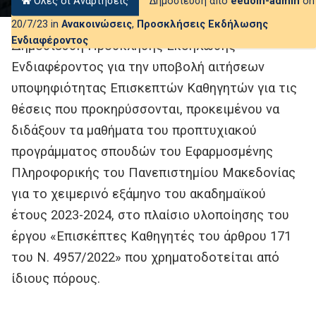
Όλες οι Αναρτήσεις
Δημοσίευση από
eeuom-admin
on
20/7/23 in
Ανακοινώσεις
,
Προσκλήσεις Εκδήλωσης
Ενδιαφέροντος
Δημοσίευση Πρόσκλησης Εκδήλωσης
Ενδιαφέροντος για την υποβολή αιτήσεων
υποψηφιότητας Επισκεπτών Καθηγητών για τις
θέσεις που προκηρύσσονται, προκειμένου να
διδάξουν τα μαθήματα του προπτυχιακού
προγράμματος σπουδών του Εφαρμοσμένης
Πληροφορικής του Πανεπιστημίου Μακεδονίας
για το χειμερινό εξάμηνο του ακαδημαϊκού
έτους 2023-2024, στο πλαίσιο υλοποίησης του
έργου «Επισκέπτες Καθηγητές του άρθρου 171
του Ν. 4957/2022» που χρηματοδοτείται από
ίδιους πόρους.