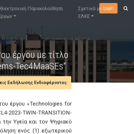
Ηλεκτρονική Παρακολούθηση
Σχετικά με τον
Login
Έργων
ΕΛΚΕ
ου έργου με τίτλο
stems-Tec4MaaSEs”
εις Εκδήλωσης Ενδιαφέροντος
υ έργου «Technologies for
-CL4-2023-TWIN-TRANSITION-
 την Υγεία και τον Ψηφιακό
χόληση ενός (1) εξωτερικού