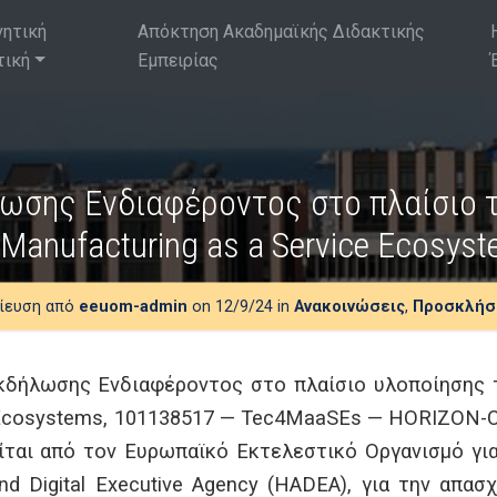
νητική
Απόκτηση Ακαδημαϊκής Διδακτικής
τική
Εμπειρίας
σης Ενδιαφέροντος στο πλαίσιο τ
r Manufacturing as a Service Ecosy
ίευση από
eeuom-admin
on 12/9/24 in
Ανακοινώσεις
,
Προσκλήσ
δήλωσης Ενδιαφέροντος στο πλαίσιο υλοποίησης το
e Ecosystems, 101138517 — Tec4MaaSEs — HORIZON
ίται από τον Ευρωπαϊκό Εκτελεστικό Οργανισμό για
nd Digital Executive Agency (HADEA), για την απασ