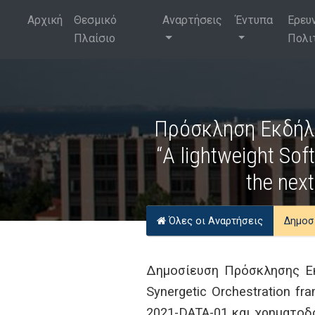
Αρχική
Θεσμικό
Αναρτήσεις
Έντυπα
Ερευ
Πλαίσιο
Πολι
Πρόσκληση Εκδήλω
“A lightweight Sof
the nex
Όλες οι Αναρτήσεις
Δημοσ
Δημοσίευση Πρόσκλησης Εκδ
Synergetic Orchestration 
2021-DATA-01 και χρηματοδ