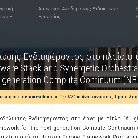
νητική
Απόκτηση Ακαδημαϊκής Διδακτικής
τική
Εμπειρίας
σης Ενδιαφέροντος στο πλαίσιο τ
tware Stack and Synergetic Orchestr
t generation Compute Continuum (N
ίευση από
eeuom-admin
on 12/9/24 in
Ανακοινώσεις
,
Προσκλήσ
ήλωσης Ενδιαφέροντος στο έργο με τίτλο “A ligh
framework for the next generation Compute Continu
οτείται από το Horizon Europe Framework Programm