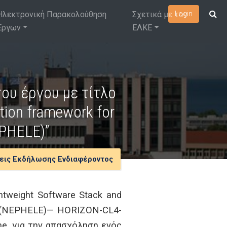
Ηλεκτρονική Παρακολούθηση
Σχετικά με τον
Login
Έργων
ΕΛΚΕ
ου έργου με τίτλο
ation framework for
EPHELE)”
εις Εκδήλωσης Ενδιαφέροντος
tweight Software Stack and
um (NEPHELE)— HORIZON-CL4-
e, για την απασχόληση ενός