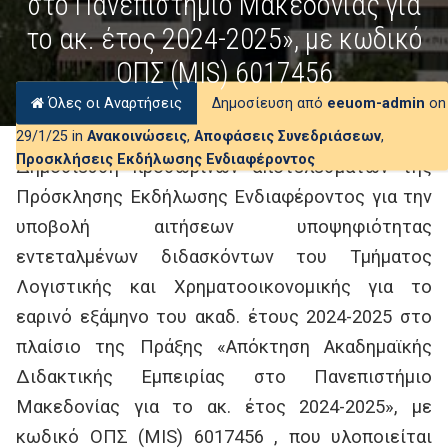
στο Πανεπιστήμιο Μακεδονίας για
το ακ. έτος 2024-2025», με κωδικό
ΟΠΣ (MIS) 6017456
Όλες οι Αναρτήσεις
Δημοσίευση από
eeuom-admin
on
29/1/25 in
Ανακοινώσεις
,
Αποφάσεις Συνεδριάσεων
,
Προσκλήσεις Εκδήλωσης Ενδιαφέροντος
Δημοσίευση προσωρινών αποτελεσμάτων της
Πρόσκλησης Εκδήλωσης Ενδιαφέροντος για την
υποβολή αιτήσεων υποψηφιότητας
εντεταλμένων διδασκόντων του Τμήματος
Λογιστικής και Χρηματοοικονομικής για το
εαρινό εξάμηνο του ακαδ. έτους 2024-2025 στο
πλαίσιο της Πράξης «Απόκτηση Ακαδημαϊκής
Διδακτικής Εμπειρίας στο Πανεπιστήμιο
Μακεδονίας για το ακ. έτος 2024-2025», με
κωδικό ΟΠΣ (MIS) 6017456 , που υλοποιείται