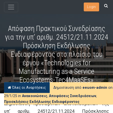
Login
Απόφαση Πρακτικού Συνεδρίασης
για την υπ’ αριθμ. 24512/21.11.2024
Πρόσκληση Εκδήλωσης
Ενδιαφέροντος στο πλαίσιο του
έργου «Technologies for
Manufacturing as a Service
Ecosystems-Tec4MaaSEs»
Όλες οι Αναρτήσεις
Δημοσίευση από
eeuom-admin
on
29/1/25 in
Ανακοινώσεις
,
Αποφάσεις Συνεδριάσεων
,
Προσκλήσεις Εκδήλωσης Ενδιαφέροντος
Δημοσίευση προσωρινών αποτελεσμάτων της
υπ’ αριθμ. 24512/21.11.2024 Πρόσκλησης