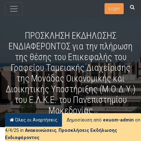
Login
ΠΡΟΣΚΛΗΣΗ ΕΚΔΗΛΩΣΗΣ
ΕΝΔΙΑΦΕΡΟΝΤΟΣ για την πλήρωση
της θέσης του Επικεφαλής του
Γραφείου Ταμειακής Διαχείρισης
της Μονάδας Οικονομικής και
Διοικητικής Υποστήριξης (Μ.Ο.Δ.Υ.)
του Ε.Λ.Κ.Ε. του Πανεπιστημίου
Μακεδονίας
Όλες οι Αναρτήσεις
Δημοσίευση από
eeuom-admin
on
4/4/25 in
Ανακοινώσεις
,
Προσκλήσεις Εκδήλωσης
Ενδιαφέροντος
Δημοσίευση Πρόσκλησης Εκδήλωσης