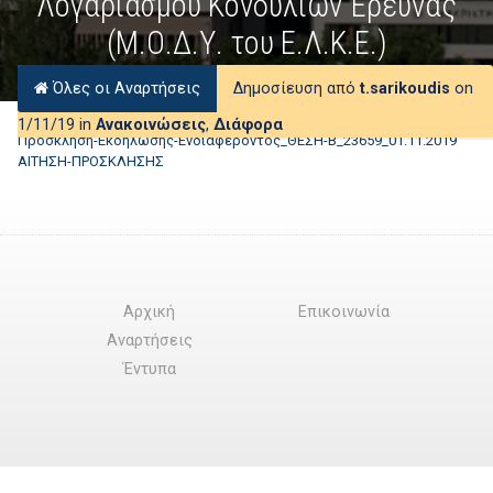
Λογαριασμού Κονδυλίων Έρευνας
(Μ.Ο.Δ.Υ. του Ε.Λ.Κ.Ε.)
Όλες οι Αναρτήσεις
Δημοσίευση από
t.sarikoudis
on
1/11/19 in
Ανακοινώσεις
,
Διάφορα
Πρόσκληση-Εκδήλωσης-Ενδιαφέροντος_ΘΕΣΗ-Β_23659_01.11.2019
ΑΙΤΗΣΗ-ΠΡΟΣΚΛΗΣΗΣ
Αρχική
Επικοινωνία
Αναρτήσεις
Έντυπα