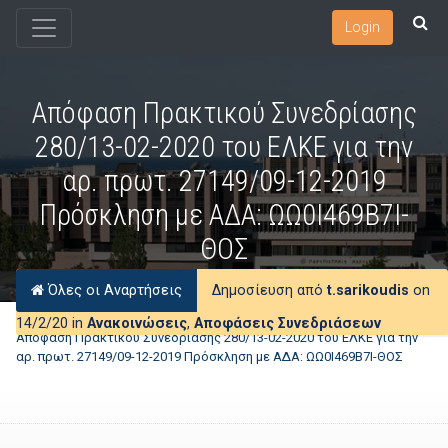
Login
Απόφαση Πρακτικού Συνεδρίασης
280/13-02-2020 του ΕΛΚΕ για την
αρ. πρωτ. 27149/09-12-2019
Πρόσκληση με ΑΔΑ: ΩΩ0Ι469Β7Ι-
ΘΟΣ
Όλες οι Αναρτήσεις
Δημοσίευση από
t.sarikoudis
on
14/2/20 in
Ανακοινώσεις
,
Αποφάσεις Συνεδριάσεων
Απόφαση Πρακτικού Συνεδρίασης 280/13-02-2020 του ΕΛΚΕ για την
αρ. πρωτ. 27149/09-12-2019 Πρόσκληση με ΑΔΑ: ΩΩ0Ι469Β7Ι-ΘΟΣ