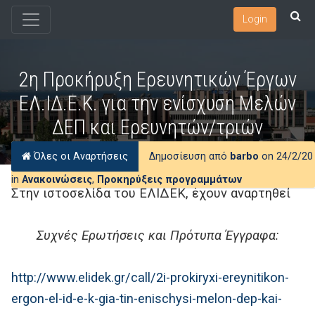
Login
2η Προκήρυξη Ερευνητικών Έργων
ΕΛ.ΙΔ.Ε.Κ. για την ενίσχυση Μελών
ΔΕΠ και Ερευνητών/τριών
Όλες οι Αναρτήσεις
Δημοσίευση από
barbo
on 24/2/20
in
Ανακοινώσεις
,
Προκηρύξεις προγραμμάτων
Στην ιστοσελίδα του ΕΛΙΔΕΚ, έχουν αναρτηθεί
Συχνές Ερωτήσεις και Πρότυπα Έγγραφα:
http://www.elidek.gr/call/2i-prokiryxi-ereynitikon-
ergon-el-id-e-k-gia-tin-enischysi-melon-dep-kai-