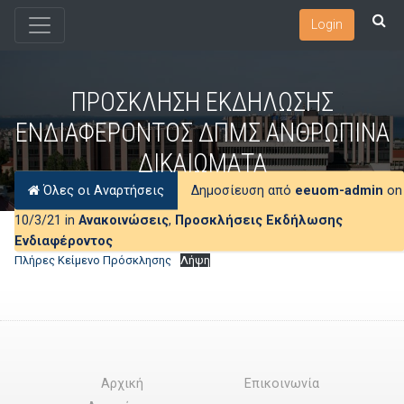
Login
ΠΡΟΣΚΛΗΣΗ ΕΚΔΗΛΩΣΗΣ
ΕΝΔΙΑΦΕΡΟΝΤΟΣ ΔΠΜΣ ΑΝΘΡΩΠΙΝΑ
ΔΙΚΑΙΩΜΑΤΑ
Όλες οι Αναρτήσεις
Δημοσίευση από
eeuom-admin
on
10/3/21 in
Ανακοινώσεις
,
Προσκλήσεις Εκδήλωσης
Ενδιαφέροντος
Πλήρες Κείμενο Πρόσκλησης
Λήψη
Αρχική
Επικοινωνία