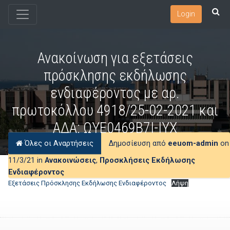
Login
Ανακοίνωση για εξετάσεις
πρόσκλησης εκδήλωσης
ενδιαφέροντος με αρ.
πρωτοκόλλου 4918/25-02-2021 και
ΑΔΑ: ΩΥΕ0469Β7Ι-ΙΥΧ
Όλες οι Αναρτήσεις
Δημοσίευση από
eeuom-admin
on
11/3/21 in
Ανακοινώσεις
,
Προσκλήσεις Εκδήλωσης
Ενδιαφέροντος
Εξετάσεις Πρόσκλησης Εκδήλωσης Ενδιαφέροντος
Λήψη