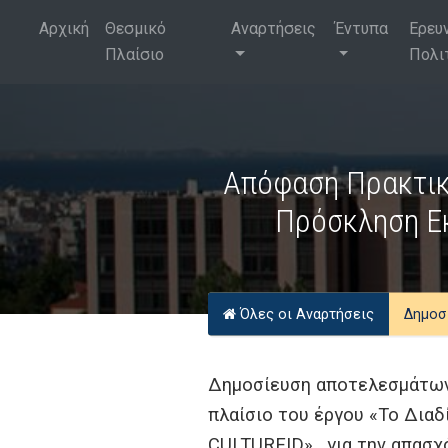
Αρχική
Θεσμικό
Αναρτήσεις
Έντυπα
Ερευ
Πλαίσιο
Πολι
Απόφαση Πρακτικο
Πρόσκληση Ε
Όλες οι Αναρτήσεις
Δημοσ
Δημοσίευση αποτελεσμάτων 
πλαίσιο του έργου «Το Δια
CULTUREID» , για την απασχ