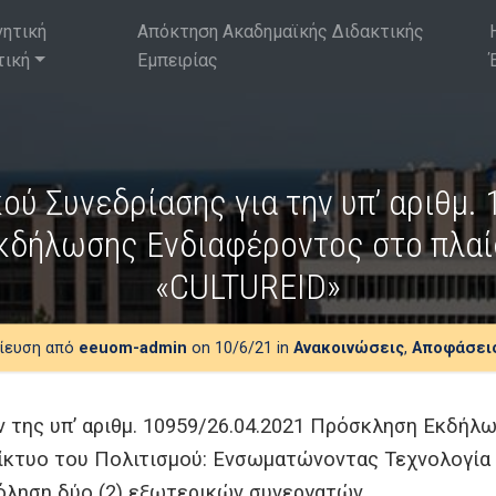
νητική
Απόκτηση Ακαδημαϊκής Διδακτικής
τική
Εμπειρίας
ύ Συνεδρίασης για την υπ’ αριθμ.
κδήλωσης Ενδιαφέροντος στο πλαίσ
«CULTUREID»
ίευση από
eeuom-admin
on 10/6/21 in
Ανακοινώσεις
,
Αποφάσει
της υπ’ αριθμ. 10959/26.04.2021 Πρόσκληση Εκδήλ
δίκτυο του Πολιτισμού: Ενσωματώνοντας Τεχνολογία
όληση δύο (2) εξωτερικών συνεργατών.