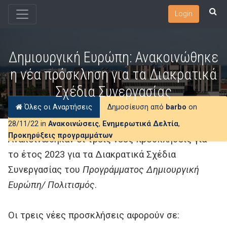
Login
Δημιουργική Ευρώπη: Ανακοινώθηκε
η νέα πρόσκληση για τα Διακρατικά
Σχέδια Συνεργασίας
Όλες οι Αναρτήσεις
Δημοσίευση από
barbo
on
28/11/22 in
Ανακοινώσεις
,
Ενημερωτικά Δελτία
,
Προκηρύξεις προγραμμάτων
Ανακοινώθηκαν οι τρεις νέες προσκλήσεις για
το έτος 2023 για τα Διακρατικά Σχέδια
Συνεργασίας του
Προγράμματος Δημιουργική
Ευρώπη/ Πολιτισμός
.
Οι τρεις νέες προσκλήσεις αφορούν σε: